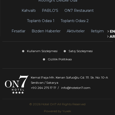
Rooflight Deluxe Oda
Kahvaltı
PABLO'S
ON7 Restaurant
Toplantı Odası 1
Toplantı Odası 2
Fırsatlar
Bizden Haberler
Aktiviteler
İletişim
EN
AR
Kullanım Sözleşmesi
Satış Sözleşmesi
Gizlilik Politikası
Kemal Paşa Mh. Kenan Sofuoğlu Cd. 111. Sk. No: 10-A
Serdivan / Sakarya
+90 264 275 17 17
/
info@hotelon7.com
© 2026 Hotel On7 All Rights Reserved
Powered by
Yuxek