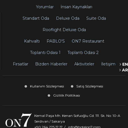
Yorumlar
İnsan Kaynakları
Standart Oda
Deluxe Oda
Suite Oda
Rooflight Deluxe Oda
Kahvaltı
PABLO'S
ON7 Restaurant
Toplantı Odası 1
Toplantı Odası 2
Fırsatlar
Bizden Haberler
Aktiviteler
İletişim
EN
AR
Kullanım Sözleşmesi
Satış Sözleşmesi
Gizlilik Politikası
Kemal Paşa Mh. Kenan Sofuoğlu Cd. 111. Sk. No: 10-A
Serdivan / Sakarya
+90 264 275 17 17
/
info@hotelon7.com