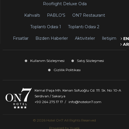
Rooflight Deluxe Oda
Kahvaltı
PABLO'S
ON7 Restaurant
Toplantı Odası 1
Toplantı Odası 2
Fırsatlar
Bizden Haberler
Aktiviteler
İletişim
EN
AR
Kullanım Sözleşmesi
Satış Sözleşmesi
Gizlilik Politikası
Kemal Paşa Mh. Kenan Sofuoğlu Cd. 111. Sk. No: 10-A
Serdivan / Sakarya
+90 264 275 17 17
/
info@hotelon7.com
© 2026 Hotel On7 All Rights Reserved
Powered by
Yuxek