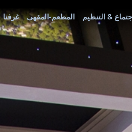
جتماع & التنظيم
المطعم-المقهى
غرفنا