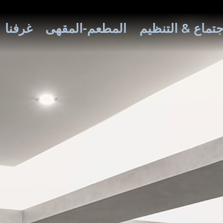
جتماع & التنظيم
المطعم-المقهى
غرفنا