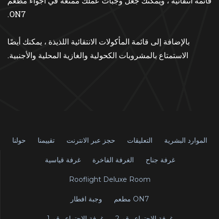
قائمة انتقائية ، ويمكنك جعل وجبات عملك ممتعة في أجواء مطعم
ON7.
بالإضافة إلى قائمة المأكولات الانتقائية اللذيذة ، يمكنك أيضًا
الاستمتاع بالمشروبات الكحولية والغازية المحلية والأجنبية.
الموارد البشرية
التعليقات
حجز عبر الانترنت
تقييمنا
حولنا
غرفة جناح
الغرفة الفاخرة
غرفة قياسية
Rooflight Deluxe Room
مطعم ON7
وجبة افطار
غرفة الاجتماع رقم 2
غرفة الاجتماع رقم 1